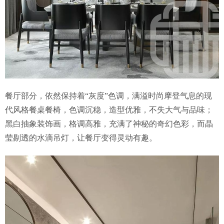
餐厅部分，依然保持着“灰度”色调，满溢时尚摩登气息的现
代风格餐桌餐椅，色调沉稳，造型优雅，不失大气与品味；
黑白抽象装饰画，格调高雅，充满了神秘的奇幻色彩，而晶
莹剔透的水滴吊灯，让餐厅变得灵动有趣。