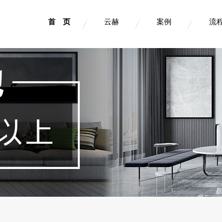
首 页
云赫
案例
流