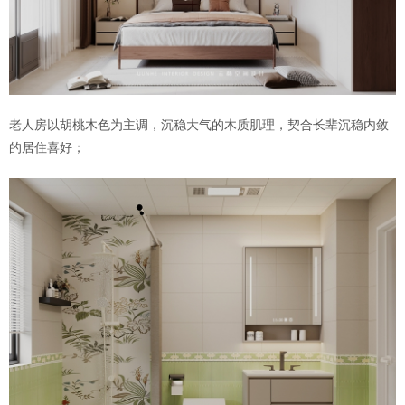
老人房以胡桃木色为主调，沉稳大气的木质肌理，契合长辈沉稳内敛
的居住喜好；