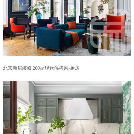
北京新房装修|200㎡现代混搭风-厨房