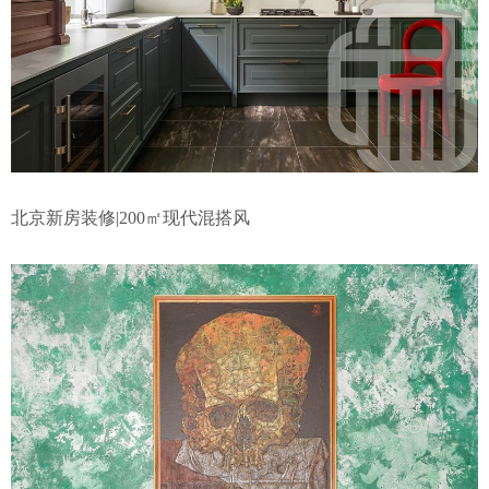
北京新房装修|200㎡现代混搭风