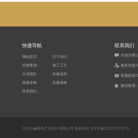
快捷导航
联系我们
在线沟通:(工
网站首页
关于我们
经典案例
施工工艺
服务热线:40
企业团队
装修流程
客服邮箱:17
装修攻略
装修攻略
微信联系：Y
联系我们
北京云赫装饰工程设计有限公司 版权所有
京ICP备2021015737号