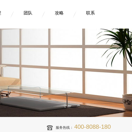
程
团队
攻略
联系
400-8088-180
服务热线：