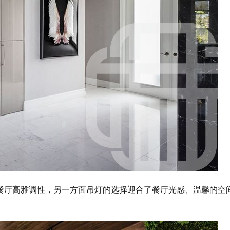
餐厅
高雅
调性，
另一方面吊灯的选择迎合了餐厅
光感
、
温馨
的空