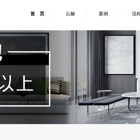
首 页
云赫
案例
流