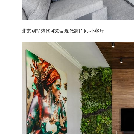
北京别墅装修|430㎡现代简约风-小客厅