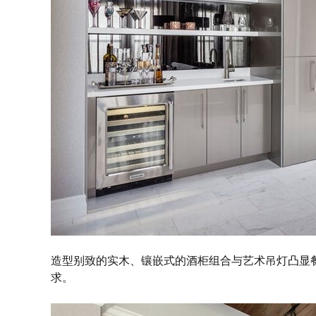
造型别致的实木、
镶嵌式的酒柜组合
与艺术吊灯凸显
求。