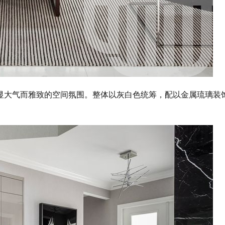
显大气而雅致的空间氛围。整体以灰白色统筹，配以金属琉璃装