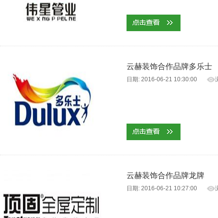
云赫装饰合作品牌多乐士
日期: 2016-06-21 10:30:00
云赫装饰合作品牌龙牌
日期: 2016-06-21 10:27:00