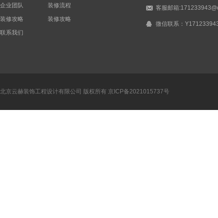
企业团队
装修流程
客服邮箱:171233943@q
装修攻略
装修攻略
微信联系：Y17123394
联系我们
北京云赫装饰工程设计有限公司 版权所有
京ICP备2021015737号