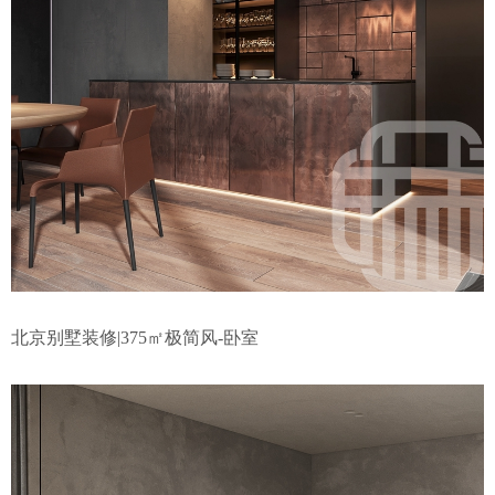
北京别墅装修|375㎡极简风-卧室