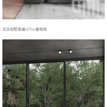
北京别墅装修|375㎡极简风