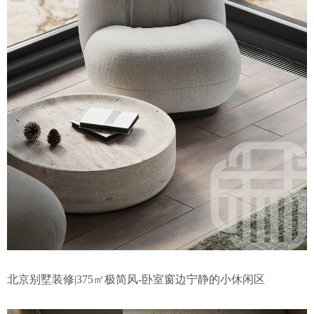
北京别墅装修|375㎡极简风-卧室窗边宁静的小休闲区